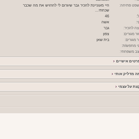
פט פתיחה:
היי מעוניינת להכיר גבר שיגרום לי להרגיש את מה שכבר
שכחתי....
:
46
י:
אשה
צה להכיר:
גבר
ור מגורים:
צפון
ר מגורים:
בית שאן
י מחפש/ת:
ב משפחתי:
רטים אישיים
ה מדליק אותי
צת על עצמי