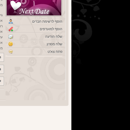
מש
גיל
אנ
הוסף לרשימת חברים
רו
הוסף למועדפים
אז
שלח הודעה
עי
אנ
שלח מסרון
מצ
פתח צא'ט
פ
מ
ק