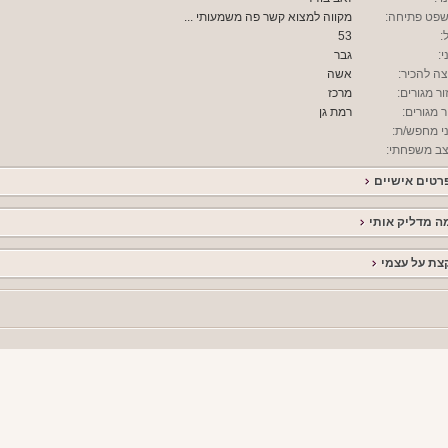
פט פתיחה:
מקווה למצוא קשר פה משמעותי ...
:
53
י:
גבר
צה להכיר:
אשה
ור מגורים:
מרכז
ר מגורים:
רמת גן
י מחפש/ת:
ב משפחתי:
רטים אישיים
ה מדליק אותי
צת על עצמי