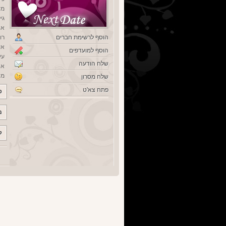
מש
גיל
אנ
הוסף לרשימת חברים
רו
אז
הוסף למועדפים
עי
שלח הודעה
אנ
מצ
שלח מסרון
פתח צא'ט
פ
מ
ק